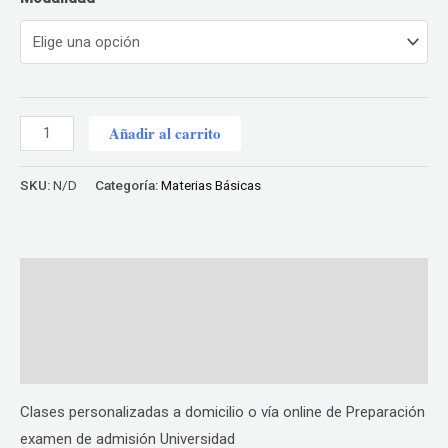
through
$275.00
Preparación
Añadir al carrito
examen
de
SKU:
N/D
Categoría:
Materias Básicas
admisión
Universidad
cantidad
Descripción
Información adicional
Valoraciones (0)
Clases personalizadas a domicilio o vía online de Preparación
examen de admisión Universidad