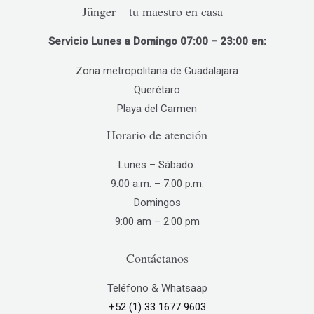
Las
Jünger – tu maestro en casa –
opciones
Servicio Lunes a Domingo 07:00 – 23:00 en:
se
pueden
Zona metropolitana de Guadalajara
elegir
Querétaro
en
Playa del Carmen
la
Horario de atención
página
de
Lunes – Sábado:
producto
9:00 a.m. – 7:00 p.m.
Domingos
9:00 am – 2:00 pm
Contáctanos
Teléfono & Whatsaap
+52 (1) 33 1677 9603