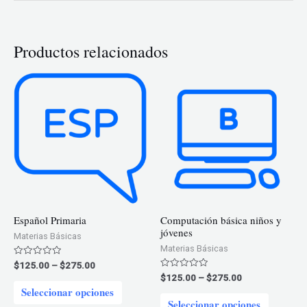
Productos relacionados
Español Primaria
Computación básica niños y
jóvenes
Materias Básicas
Materias Básicas
Price
Valorado
$
125.00
–
$
275.00
en
range:
Price
Valorado
$
125.00
–
$
275.00
0
Este
en
$125.00
range:
de
Seleccionar opciones
0
Este
5
through
$125.00
de
producto
Seleccionar opciones