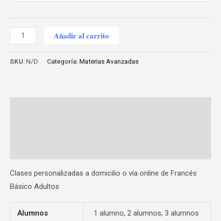
Francés
Añadir al carrito
Básico
Adultos
SKU:
N/D
Categoría:
Materias Avanzadas
cantidad
Descripción
Información adicional
Valoraciones (0)
Clases personalizadas a domicilio o vía online de Francés
Básico Adultos
Alumnos
1 alumno, 2 alumnos, 3 alumnos