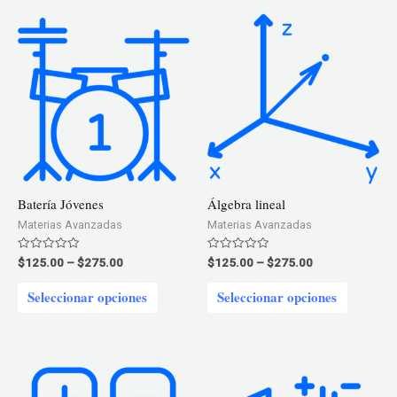
Batería Jóvenes
Álgebra lineal
Materias Avanzadas
Materias Avanzadas
Price
Price
Valorado
Valorado
$
125.00
–
$
275.00
$
125.00
–
$
275.00
en
en
range:
range:
0
0
Este
Este
$125.00
$125.00
de
de
Seleccionar opciones
Seleccionar opciones
5
5
through
through
producto
product
$275.00
$275.00
tiene
tiene
múltiples
múltiple
variantes.
variantes