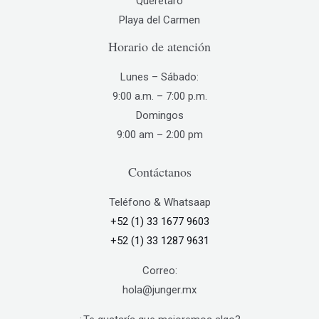
Querétaro
en
Playa del Carmen
la
Horario de atención
página
de
Lunes – Sábado:
producto
9:00 a.m. – 7:00 p.m.
Domingos
9:00 am – 2:00 pm
Contáctanos
Teléfono & Whatsaap
+52 (1) 33 1677 9603
+52 (1) 33 1287 9631
Correo:
hola@junger.mx