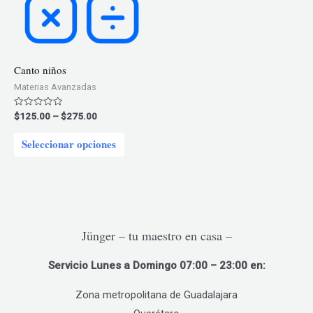
pueden
pueden
elegir
elegir
en
en
Canto niños
la
la
Materias Avanzadas
página
página
de
de
Price
Valorado
$
125.00
–
$
275.00
en
range:
producto
product
0
Este
$125.00
de
Seleccionar opciones
5
through
producto
$275.00
tiene
múltiples
variantes.
Las
Jünger – tu maestro en casa –
opciones
Servicio Lunes a Domingo 07:00 – 23:00 en:
se
pueden
Zona metropolitana de Guadalajara
elegir