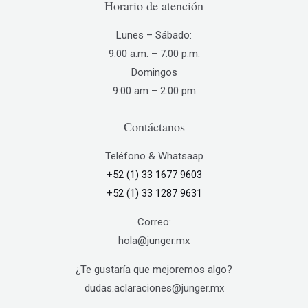
Horario de atención
página
de
Lunes – Sábado:
producto
9:00 a.m. – 7:00 p.m.
Domingos
9:00 am – 2:00 pm
Contáctanos
Teléfono & Whatsaap
+52 (1) 33 1677 9603
+52 (1) 33 1287 9631
Correo:
hola@junger.mx
¿Te gustaría que mejoremos algo?
dudas.aclaraciones@junger.mx