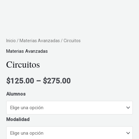
Inicio
/
Materias Avanzadas
/ Circuitos
Materias Avanzadas
Circuitos
Price
$
125.00
–
$
275.00
range:
Alumnos
$125.00
Modalidad
through
$275.00