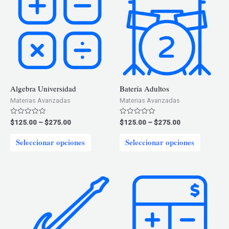
Algebra Universidad
Batería Adultos
Materias Avanzadas
Materias Avanzadas
Price
Price
Valorado
Valorado
$
125.00
–
$
275.00
$
125.00
–
$
275.00
en
en
range:
range:
0
0
Este
Este
$125.00
$125.00
de
de
Seleccionar opciones
Seleccionar opciones
5
5
through
through
producto
product
$275.00
$275.00
tiene
tiene
múltiples
múltiple
variantes.
variantes
Las
Las
opciones
opcione