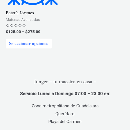
en
en
Batería Jóvenes
la
la
Materias Avanzadas
página
página
de
de
Price
Valorado
$
125.00
–
$
275.00
en
range:
producto
product
0
Este
$125.00
de
Seleccionar opciones
5
through
producto
$275.00
tiene
múltiples
variantes.
Las
Jünger – tu maestro en casa –
opciones
Servicio Lunes a Domingo 07:00 – 23:00 en:
se
pueden
Zona metropolitana de Guadalajara
elegir
Querétaro
en
Playa del Carmen
la