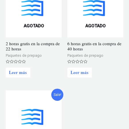
opciones
se
pueden
AGOTADO
AGOTADO
elegir
en
2 horas gratis en la compra de
6 horas gratis en la compra de
la
22 horas
40 horas
página
Paquetes de prepago
Paquetes de prepago
de
Valorado
Valorado
producto
en
en
Leer más
Leer más
0
0
de
de
5
5
Sale!