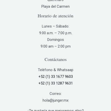
en
Playa del Carmen
la
Horario de atención
página
de
Lunes – Sábado:
producto
9:00 a.m. – 7:00 p.m.
Domingos
9:00 am – 2:00 pm
Contáctanos
Teléfono & Whatsaap
+52 (1) 33 1677 9603
+52 (1) 33 1287 9631
Correo:
hola@junger.mx
¿Te gustaría que mejoremos algo?