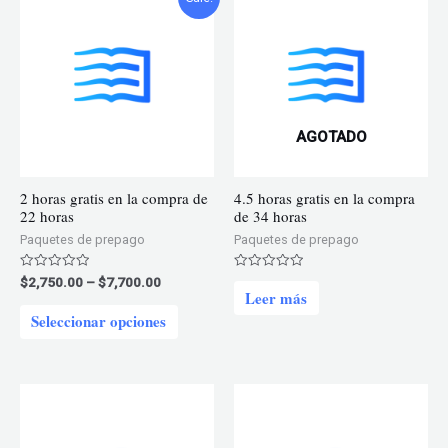
AGOTADO
2 horas gratis en la compra de
4.5 horas gratis en la compra
22 horas
de 34 horas
Paquetes de prepago
Paquetes de prepago
Price
Valorado
Valorado
$
2,750.00
–
$
7,700.00
en
en
Leer más
range:
0
0
Este
$2,750.00
de
de
Seleccionar opciones
5
5
through
producto
$7,700.00
tiene
múltiples
variantes.
Las