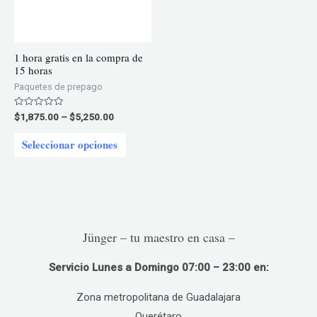
1 hora gratis en la compra de
15 horas
Paquetes de prepago
Price
Valorado
$
1,875.00
–
$
5,250.00
en
range:
0
Este
$1,875.00
de
Seleccionar opciones
5
through
producto
$5,250.00
tiene
múltiples
variantes.
Las
Jünger – tu maestro en casa –
opciones
Servicio Lunes a Domingo 07:00 – 23:00 en:
se
pueden
Zona metropolitana de Guadalajara
elegir
Querétaro