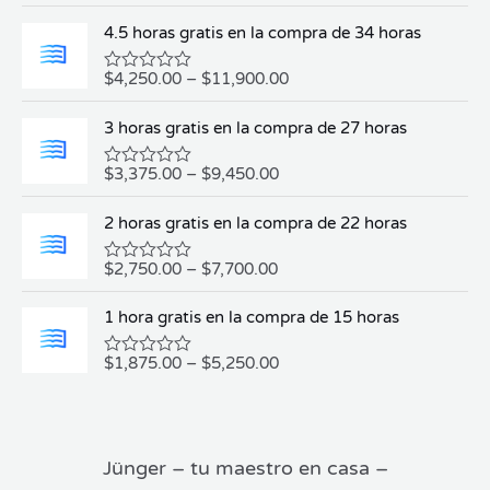
a
l
4.5 horas gratis en la compra de 34 horas
o
r
a
$
4,250.00
–
$
11,900.00
V
d
a
o
l
e
3 horas gratis en la compra de 27 horas
o
n
r
0
a
d
$
3,375.00
–
$
9,450.00
V
d
e
a
o
5
l
e
2 horas gratis en la compra de 22 horas
o
n
r
0
a
d
$
2,750.00
–
$
7,700.00
V
d
e
a
o
5
l
e
1 hora gratis en la compra de 15 horas
o
n
r
0
a
d
$
1,875.00
–
$
5,250.00
V
d
e
a
o
5
l
e
o
n
r
0
a
d
Jünger – tu maestro en casa –
d
e
o
5