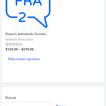
Francés Intermedio Jóvenes
Materias Avanzadas
Price
Valorado
$
125.00
–
$
275.00
en
range:
0
Este
$125.00
de
Seleccionar opciones
5
through
producto
$275.00
tiene
múltiples
variantes.
Las
opciones
Buscar
se