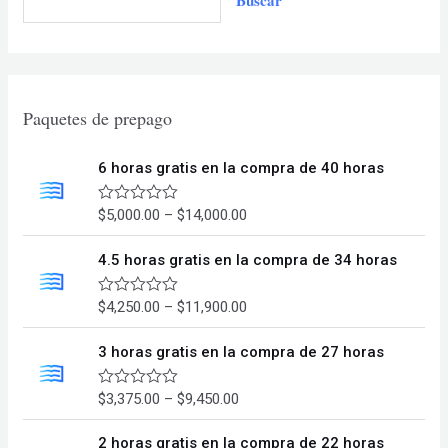
Buscar
pueden
elegir
en
la
página
Paquetes de prepago
de
producto
6 horas gratis en la compra de 40 horas
P
$
5,000.00
–
$
14,000.00
V
a
r
l
i
4.5 horas gratis en la compra de 34 horas
o
r
c
a
e
d
P
$
4,250.00
–
$
11,900.00
V
o
a
r
r
e
l
a
i
n
3 horas gratis en la compra de 27 horas
o
0
r
n
c
d
a
g
e
e
d
P
$
3,375.00
–
$
9,450.00
V
5
e
o
a
r
r
e
l
:
a
i
n
2 horas gratis en la compra de 22 horas
o