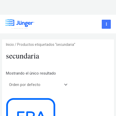
Ir
al
Main
contenido
Men
Inicio
/ Productos etiquetados “secundaria”
secundaria
Mostrando el único resultado