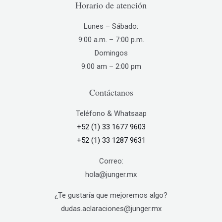
0
$
Horario de atención
o
0
7
0
1
u
t
5
0
1
g
Lunes – Sábado:
h
.
.
,
h
r
9:00 a.m. – 7:00 p.m.
0
0
9
$
o
0
Domingos
0
0
9
u
t
9:00 am – 2:00 pm
0
,
g
h
.
4
h
r
0
Contáctanos
5
$
o
0
0
7
u
.
Teléfono & Whatsaap
,
g
0
7
+52 (1) 33 1677 9603
h
0
0
$
+52 (1) 33 1287 9631
0
5
.
,
Correo:
0
2
hola@junger.mx
0
5
0
¿Te gustaría que mejoremos algo?
.
dudas.aclaraciones@junger.mx
0